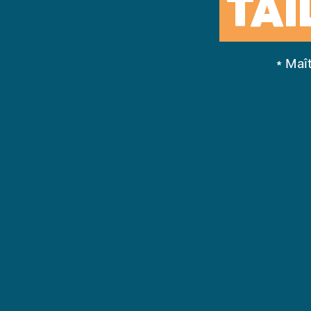
TAI
* Maî