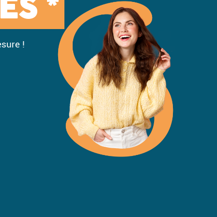
ES *
sure !