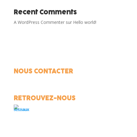
Recent Comments
A WordPress Commenter
sur
Hello world!
NOUS CONTACTER
04 92 72 82 82
22 rue des entrepreneurs, 04100 Manosque
accueil@adfformation.fr
RETROUVEZ-NOUS